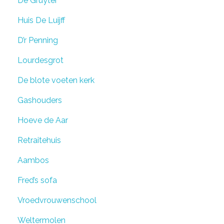
De Gruyter
Huis De Luijff
D’r Penning
Lourdesgrot
De blote voeten kerk
Gashouders
Hoeve de Aar
Retraitehuis
Aambos
Fred’s sofa
Vroedvrouwenschool
Weltermolen