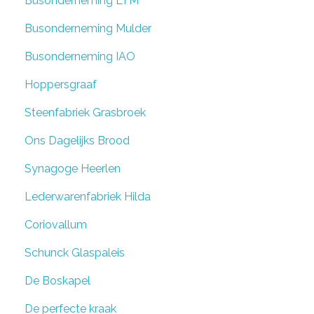
Busonderneming LTM
Busonderneming Mulder
Busonderneming IAO
Hoppersgraaf
Steenfabriek Grasbroek
Ons Dagelijks Brood
Synagoge Heerlen
Lederwarenfabriek Hilda
Coriovallum
Schunck Glaspaleis
De
Boskapel
De perfecte kraak