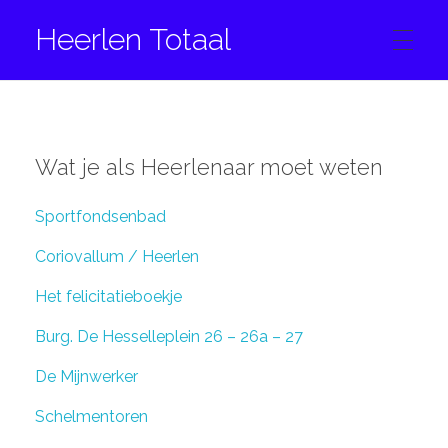
Heerlen Totaal
HOME
Wat je als Heerlenaar moet weten
CONTACT
Sportfondsenbad
Coriovallum / Heerlen
FACEBOOK
Het felicitatieboekje
Burg. De Hesselleplein 26 – 26a – 27
INSTAGRAM
De Mijnwerker
Schelmentoren