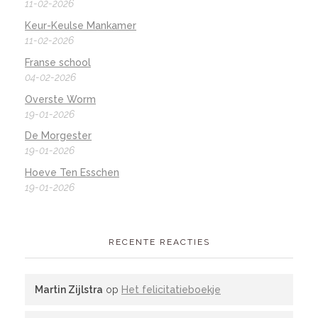
11-02-2026
Keur-Keulse Mankamer
11-02-2026
Franse school
04-02-2026
Overste Worm
19-01-2026
De Morgester
19-01-2026
Hoeve Ten Esschen
19-01-2026
RECENTE REACTIES
Martin Zijlstra
op
Het felicitatieboekje