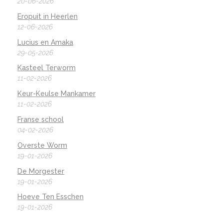
20-06-2026
Eropuit in Heerlen
12-06-2026
Lucius en Amaka
29-05-2026
Kasteel Terworm
11-02-2026
Keur-Keulse Mankamer
11-02-2026
Franse school
04-02-2026
Overste Worm
19-01-2026
De Morgester
19-01-2026
Hoeve Ten Esschen
19-01-2026