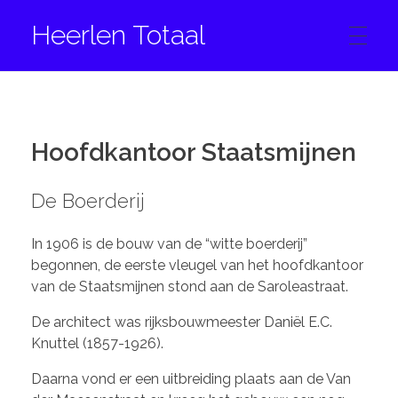
Heerlen Totaal
HOME
Hoofdkantoor Staatsmijnen
CONTACT
De Boerderij
FACEBOOK
In 1906 is de bouw van de “witte boerderij”
begonnen, de eerste vleugel van het hoofdkantoor
van de Staatsmijnen stond aan de Saroleastraat.
INSTAGRAM
De architect was rijksbouwmeester Daniël E.C.
Knuttel (1857-1926).
Daarna vond er een uitbreiding plaats aan de Van