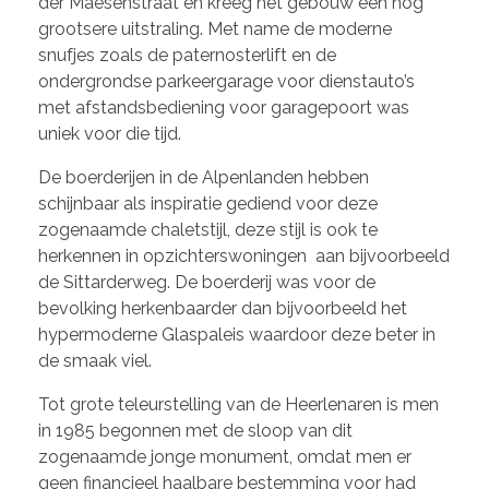
der Maesenstraat en kreeg het gebouw een nog
grootsere uitstraling. Met name de moderne
snufjes zoals de paternosterlift en de
ondergrondse parkeergarage voor dienstauto’s
met afstandsbediening voor garagepoort was
uniek voor die tijd.
De boerderijen in de Alpenlanden hebben
schijnbaar als inspiratie gediend voor deze
zogenaamde chaletstijl, deze stijl is ook te
herkennen in opzichterswoningen aan bijvoorbeeld
de Sittarderweg. De boerderij was voor de
bevolking herkenbaarder dan bijvoorbeeld het
hypermoderne Glaspaleis waardoor deze beter in
de smaak viel.
Tot grote teleurstelling van de Heerlenaren is men
in 1985 begonnen met de sloop van dit
zogenaamde jonge monument, omdat men er
geen financieel haalbare bestemming voor had