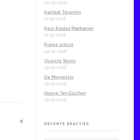
29-05-2026
Kasteel Terworm
11-02-2026
Keur-Keulse Mankamer
11-02-2026
Franse school
04-02-2026
Overste Worm
19-01-2026
De Morgester
19-01-2026
Hoeve Ten Esschen
19-01-2026
RECENTE REACTIES