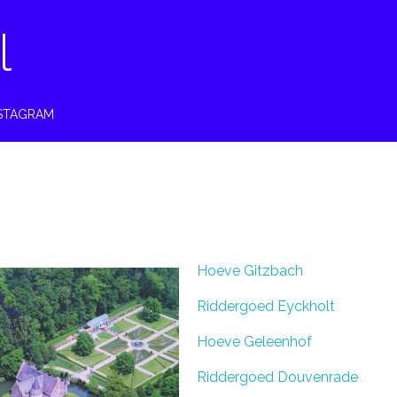
l
STAGRAM
Hoeve Gitzbach
Riddergoed Eyckholt
Hoeve Geleenhof
Riddergoed Douvenrade