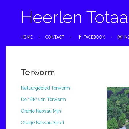
Heerlen Totaa
HOME
CONTACT
FACEBOOK
IN
Terworm
Natuurgebied Terworm
De “Eik” van Terworm
Oranje Nassau Mijn
Oranje Nassau Sport