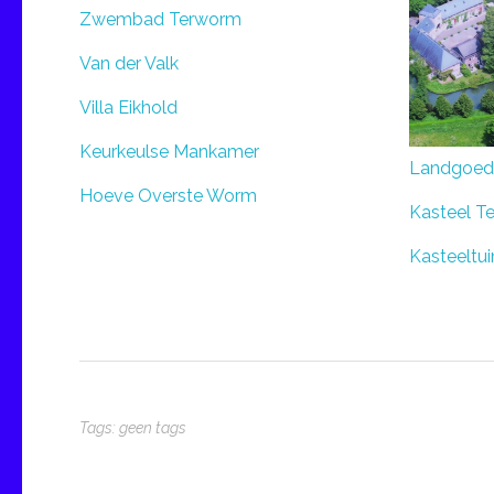
Zwembad Terworm
Van der Valk
Villa Eikhold
Keurkeulse Mankamer
Landgoed
Hoeve Overste Worm
Kasteel T
Kasteeltu
Tags: geen tags