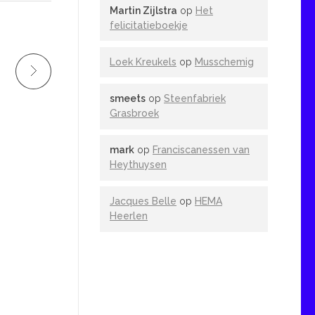
Martin Zijlstra
op
Het
felicitatieboekje
Loek Kreukels
op
Musschemig
smeets
op
Steenfabriek
Grasbroek
mark
op
Franciscanessen van
Heythuysen
Jacques Belle
op
HEMA
Heerlen