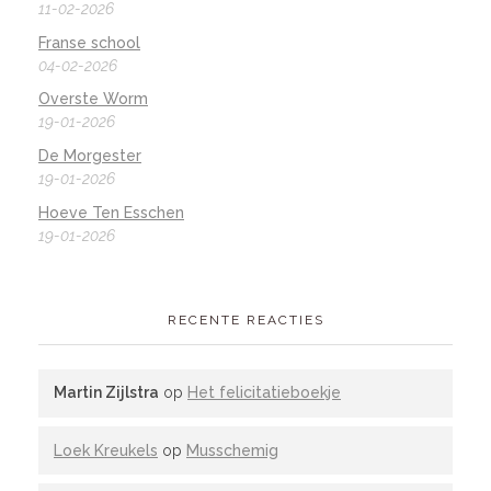
11-02-2026
Franse school
04-02-2026
Overste Worm
19-01-2026
De Morgester
19-01-2026
Hoeve Ten Esschen
19-01-2026
RECENTE REACTIES
Martin Zijlstra
op
Het felicitatieboekje
Loek Kreukels
op
Musschemig