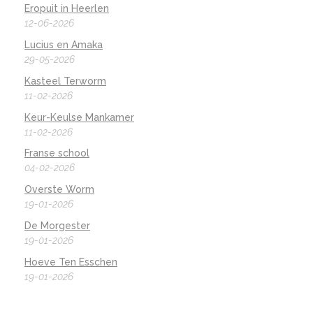
Eropuit in Heerlen
12-06-2026
Lucius en Amaka
29-05-2026
Kasteel Terworm
11-02-2026
Keur-Keulse Mankamer
11-02-2026
Franse school
04-02-2026
Overste Worm
19-01-2026
De Morgester
19-01-2026
Hoeve Ten Esschen
19-01-2026