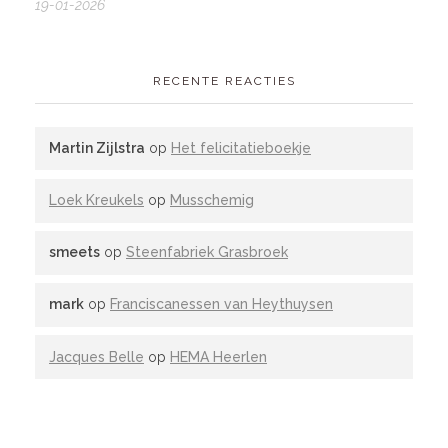
19-01-2026
RECENTE REACTIES
Martin Zijlstra
op
Het felicitatieboekje
Loek Kreukels
op
Musschemig
smeets
op
Steenfabriek Grasbroek
mark
op
Franciscanessen van Heythuysen
Jacques Belle
op
HEMA Heerlen