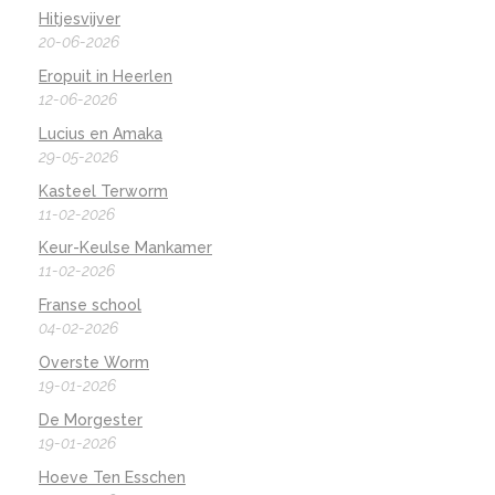
Hitjesvijver
20-06-2026
Eropuit in Heerlen
12-06-2026
Lucius en Amaka
29-05-2026
Kasteel Terworm
11-02-2026
Keur-Keulse Mankamer
11-02-2026
Franse school
04-02-2026
Overste Worm
19-01-2026
De Morgester
19-01-2026
Hoeve Ten Esschen